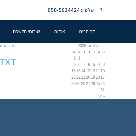
טלפון: 050-5624424
דף הבית
אודות
שירותי הלשכה
אוגוסט 2026
ראשי
»
וו
ב
ג
ד
ה
ו
ש
א
2
1
TXT
9
8
7
6
5
4
3
16
15
14
13
12
11
10
23
22
21
20
19
18
17
30
29
28
27
26
25
24
31
« ינו