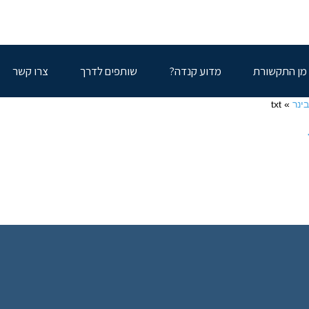
מן התקשורת
מדוע קנדה?
שותפים לדרך
צרו קשר
בינר
»
txt