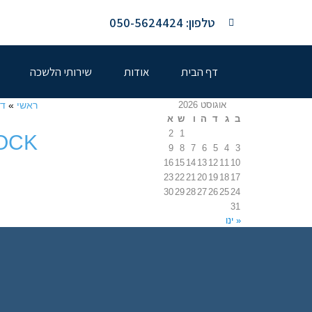
טלפון: 050-5624424
דף הבית
אודות
שירותי הלשכה
אוגוסט 2026
ראשי
»
דף
ב
ג
ד
ה
ו
ש
א
2
1
OCK
9
8
7
6
5
4
3
16
15
14
13
12
11
10
23
22
21
20
19
18
17
30
29
28
27
26
25
24
31
« ינו