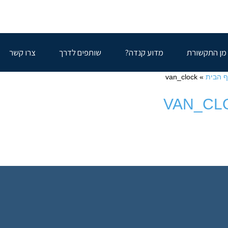
מן התקשורת
מדוע קנדה?
שותפים לדרך
צרו קשר
 הבית
»
van_clock
VAN_CL