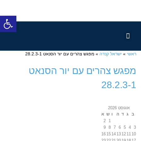
פתח סרגל
שותפים לדרך
מדוע קנדה?
שירותי הלשכה
מן התקשורת
ראשי
»
ישראל קנדה
»
מפגש צהרים עם יור הסנאט 28.2.3-1
מפגש צהרים עם יור הסנאט
28.2.3-1
אוגוסט 2026
ב
ג
ד
ה
ו
ש
א
2
1
9
8
7
6
5
4
3
16
15
14
13
12
11
10
23
22
21
20
19
18
17