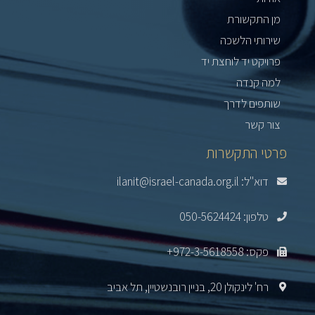
מן התקשורת
שירותי הלשכה
פרויקט יד לוחצת יד
למה קנדה
שותפים לדרך
צור קשר
פרטי התקשרות
דוא"ל: ilanit@israel-canada.org.il
טלפון: 050-5624424
פקס: 972-3-5618558+
רח' לינקולן 20, בניין רובנשטיין, תל אביב